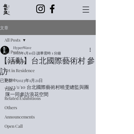
文章
All Posts
HyperWave
All Posts
2023年1月10日
讀畢需時 1 分鐘
【活動】台北國際藝術村 參
Exhibitions
訪
Art in Residence
Events
已更新：
2023年1月21日
2023/1/10 台北國際藝術村曉雯總監與團
Talks
隊一同參訪浪花空間
Related Exhibitions
Others
Announcements
Open Call