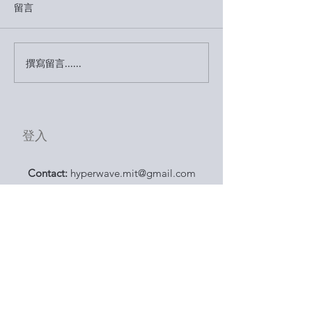
留言
撰寫留言......
Open studio, exhibition
【Event】溫柔鄉 超級
and talks by current
vs藝本道 跨界展
residency artist
Tomoyuki Koseko
登入
Contact:
hyperwave.mit@gmail.com
Addresses：
浪花空間 Surfy Space
：
宜蘭縣羅東鎮天津路73
號
No. 73, Tianjin Rd., Luodong Township, Yilan
County 265007 , Taiwan
​超級浪空間 HyperWave Space
：
台北市中山區南