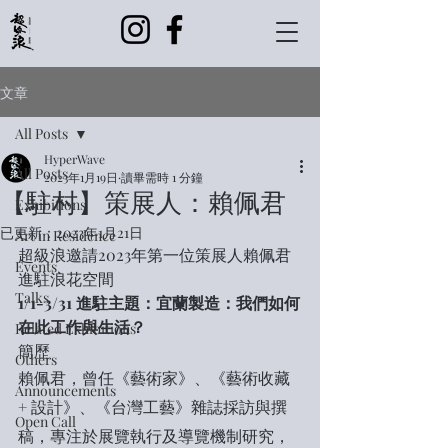
文章
All Posts
HyperWave
All Posts
2023年1月19日
讀畢需時 1 分鐘
【駐村】策展人：賴佩君
Exhibitions
已更新：
2023年1月21日
Art in Residence
超級浪邀請2023年第一位策展人賴佩君
Events
進駐浪花空間
Talks
1/1-3/31 進駐主題：宜蘭製造：我們如何
在此工作與生活？
Related Exhibitions
簡歷
Others
賴佩君，曾任《藝術家》、《藝術收藏 
Announcements
+ 設計》、《台灣工藝》雜誌採訪與撰
Open Call
稿，專注於展覽執行及導覽機制研究，