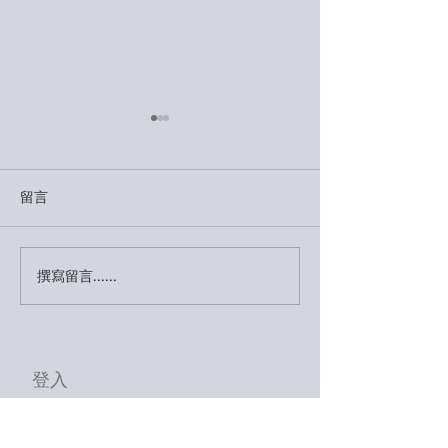
留言
撰寫留言......
徵件結果公告
徵件結果公告
Announcement2027
Announcement
Surfy Space
Surfy Space St
International Residency
Program
登入
Program
Contact:
hyperwave.mit@gmail.com