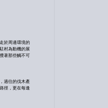
走於周邊環境的
駐村為動機的展
攪著那些觸不可
，過往的伐木產
路徑，更在每逢