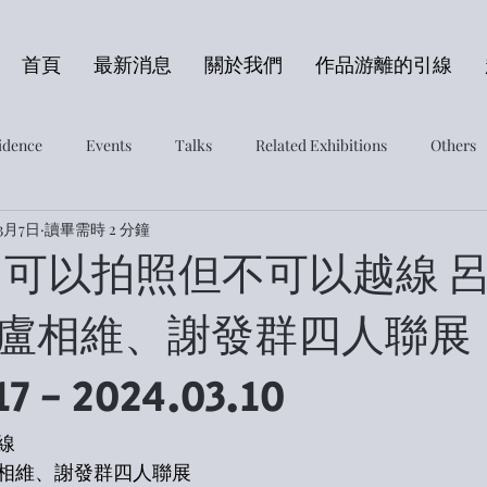
首頁
最新消息
關於我們
作品游離的引線
sidence
Events
Talks
Related Exhibitions
Others
年3月7日
讀畢需時 2 分鐘
o】可以拍照但不可以越線 
盧相維、謝發群四人聯展
17 - 2024.03.10
線
相維、謝發群四人聯展