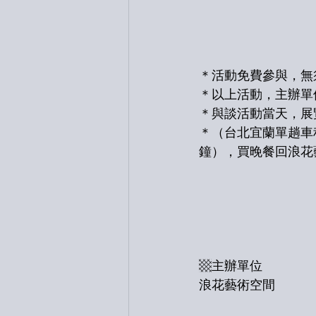
＊活動免費參與，無
＊以上活動，主辦單
＊與談活動當天，展
＊（台北宜蘭單趟車
鐘），買晚餐回浪花
▩主辦單位
浪花藝術空間