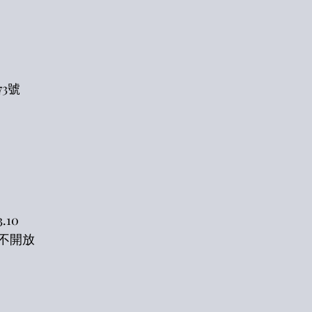
3號
3.10
不開放