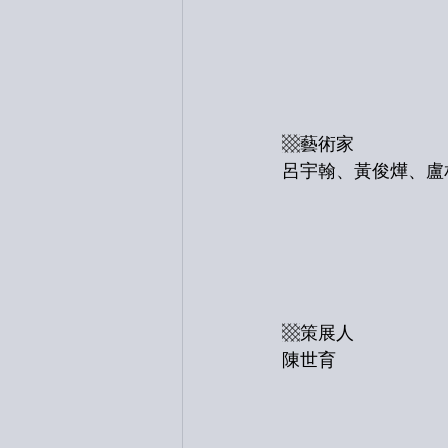
▩藝術家
呂宇翰、黃俊燁、盧
▩策展人
陳世育