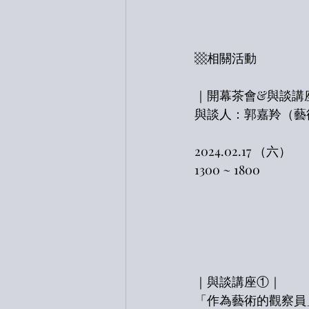
▩相關活動
｜開幕茶會&與談講
與談人：郭嘉羚（藝
2024.02.17 （六）
1300 ~ 1800
｜與談講座①｜
「作為藝術的觀察員