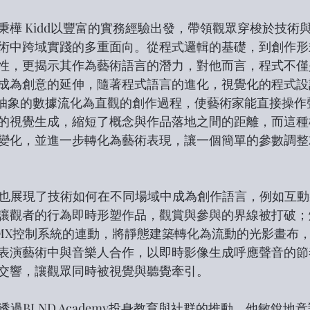
秉樺 Kidd以豐富的實務經驗出發，帶領觀眾穿梭於技術
術中跨域實踐的多重面向。從程式邏輯的基礎，到創作形式
性，更揭示其作為藝術語言的潛力，對他而言，程式不僅
成為創意的延伸，隨著程式語言的進化，視覺化的程式設
ner，將抽象的數據流化為直觀的創作過程，使藝術家能直接操
的視覺生成，縮短了概念與作品落地之間的距離，而這種
變化，並進一步轉化為藝術表現，讓一個簡單的參數調整
dd也展現了技術如何在不同場域中成為創作語言，例如互
讓觀者的行為即時形塑作品，觀賞與參與的界線被打破；
MX控制系統的連動，將靜態建築轉化為流動的光影畫布
表演藝術中與音樂人合作，以即時影像生成呼應聲音的節
交響，讓觀眾同時被視覺與聽覺牽引。
亦透過BLND Academy投身教育與社群的推動，他敏銳