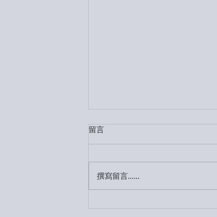
留言
撰寫留言......
阮柏遠「刷本：宜蘭軍事殘影