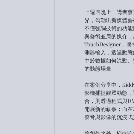
上週四晚上，講者蔡
界，勾勒出新媒體藝
不僅強調技術的功能
與藝術並肩的媒介，
TouchDesig
測器輸入，透過動態
中於數據如何流動、
的動態場景。
在案例分享中，Ki
影機捕捉觀眾動態，
合，則透過程式與D
開展新的敘事；而在
聲音與影像的沉浸式
除創作之外，Kidd