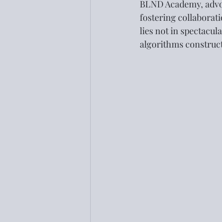
BLND Academy, advoca
fostering collaborat
lies not in spectacul
algorithms construct