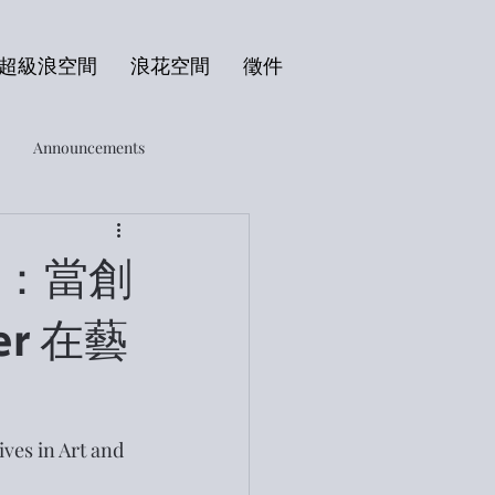
超級浪空間
浪花空間
徵件
Announcements
es：當創
r 在藝
ves in Art and 