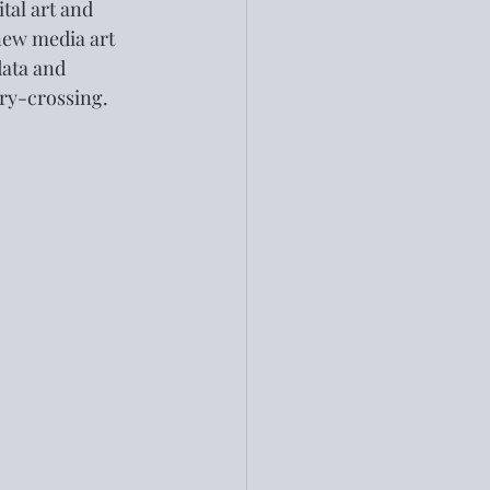
al art and 
new media art 
data and 
ary-crossing.