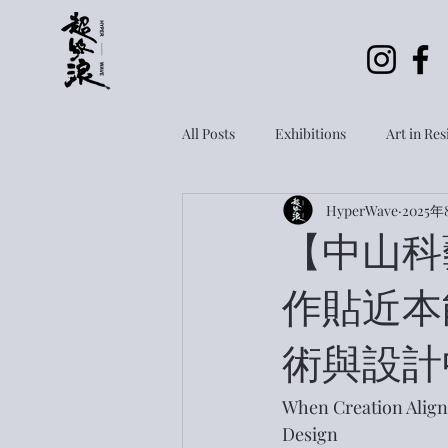
All Posts
Exhibitions
Art in Re
HyperWave
2025年
Open Call
【中山科藝所
作貼近本能
術與設計
When Creation Aligns
Design